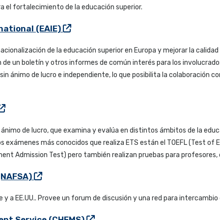
ra el fortalecimiento de la educación superior.
national (EAIE)
ernacionalización de la educación superior en Europa y mejorar la calid
 de un boletín y otros informes de común interés para los involucrados
sin ánimo de lucro e independiente, lo que posibilita la colaboració
n ánimo de lucro, que examina y evalúa en distintos ámbitos de la educa
s exámenes más conocidos que realiza ETS están el TOEFL (Test of En
t Admission Test) pero también realizan pruebas para profesores, de
 (NAFSA)
y a EE.UU.. Provee un forum de discusión y una red para intercambio 
nt Service (CHEMS)