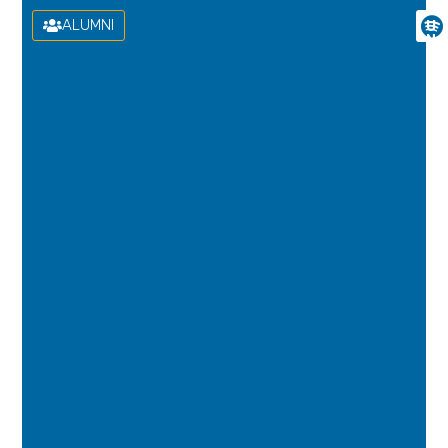
ALUMNI
U
N
I
V
E
R
S
I
D
A
D
D
E
L
A
S
P
A
L
M
A
S
D
E
G
R
A
N
C
A
N