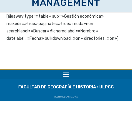
MANAGEMENT
[fileaway type=»table» sub=»Gestión económica»
makedir=»true» paginate=»true» mod=»no»
searchlabel=»Buscar» filenamelabel=»Nombre»
datelabel=»Fecha» bulkdownload=»on» directories=»on»]
FACULTAD DE GEOGRAFÍA E HISTORIA · ULPGC
DISEÑO WEB LAS PALMAS