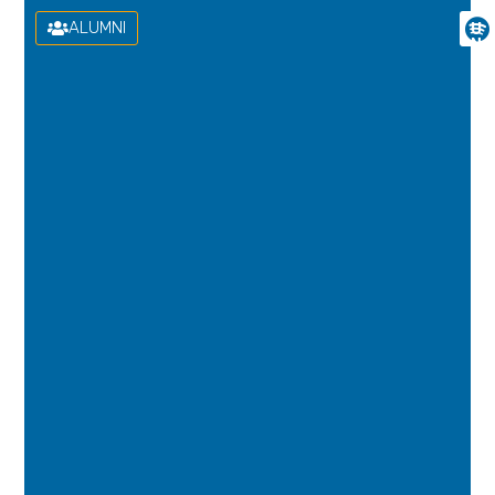
ALUMNI
U
N
I
V
E
R
S
I
D
A
D
D
E
L
A
S
P
A
L
M
A
S
D
E
G
R
A
N
C
A
N