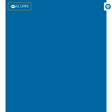
ALUMNI
U
N
I
V
E
R
S
I
D
A
D
D
E
L
A
S
P
A
L
M
A
S
D
E
G
R
A
N
C
A
N