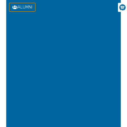
ALUMNI
U
N
I
V
E
R
S
I
D
A
D
D
E
L
A
S
P
A
L
M
A
S
D
E
G
R
A
N
C
A
N