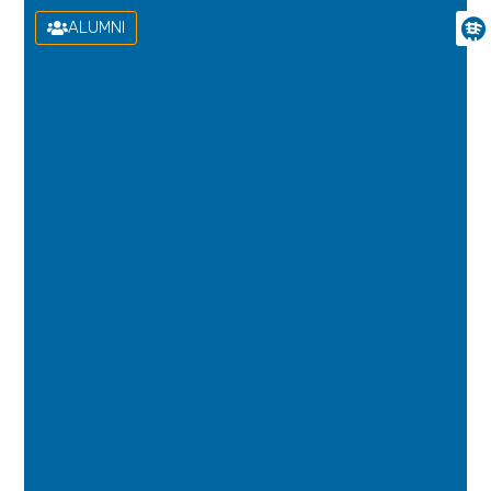
ALUMNI
U
N
I
V
E
R
S
I
D
A
D
D
E
L
A
S
P
A
L
M
A
S
D
E
G
R
A
N
C
A
N