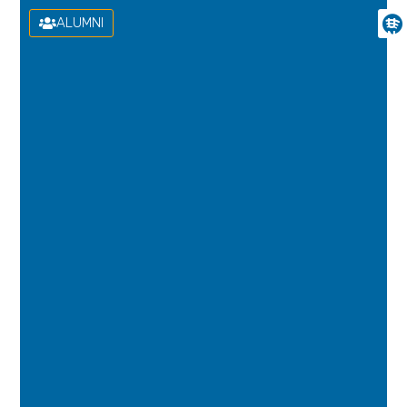
ALUMNI
U
N
I
V
E
R
S
I
D
A
D
D
E
L
A
S
P
A
L
M
A
S
D
E
G
R
A
N
C
A
N