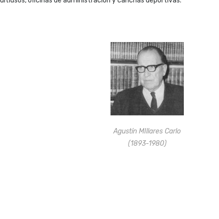
ltiusos, oficinas de administración y canchas deportivas.
Agustín MIllares Carlo
(1893-1980)