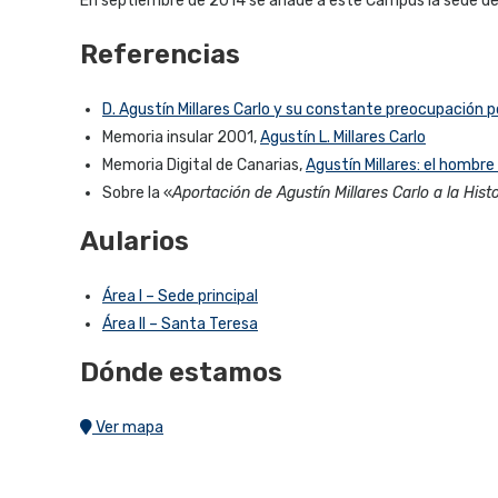
En septiembre de 2014 se añade a este Campus la sede del
Referencias
D. Agustín Millares Carlo y su constante preocupación p
Memoria insular 2001,
Agustín L. Millares Carlo
Memoria Digital de Canarias,
Agustín Millares: el hombre 
Sobre la «
Aportación de Agustín Millares Carlo a la Hist
Aularios
Área I – Sede principal
Área II – Santa Teresa
Dónde estamos
Ver mapa