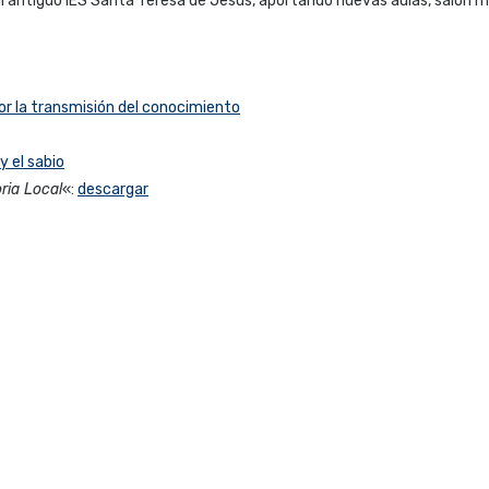
 antiguo IES Santa Teresa de Jesús, aportando nuevas aulas, salón mu
or la transmisión del conocimiento
y el sabio
oria Local
«:
descargar