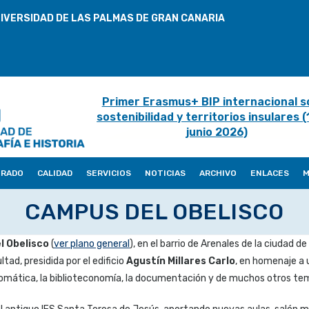
IVERSIDAD DE LAS PALMAS DE GRAN CANARIA
Primer Erasmus+ BIP internacional s
sostenibilidad y territorios insulares 
junio 2026)
ORADO
CALIDAD
SERVICIOS
NOTICIAS
ARCHIVO
ENLACES
M
CAMPUS DEL OBELISCO
l Obelisco
(
ver plano general
), en el barrio de Arenales de la ciudad de
tad, presidida por el edificio
Agustín Millares Carlo
, en homenaje a u
la diplomática, la biblioteconomía, la documentación y de muchos otros t