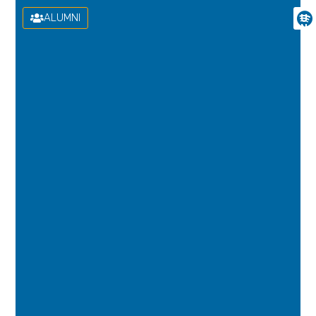
ALUMNI
U
N
I
V
E
R
S
I
D
A
D
D
E
L
A
S
P
A
L
M
A
S
D
E
G
R
A
N
C
A
N