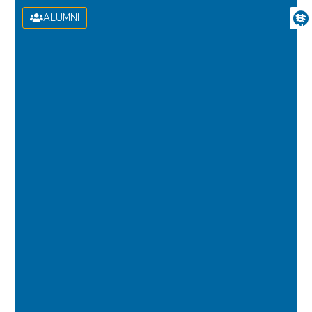
ALUMNI
U
N
I
V
E
R
S
I
D
A
D
D
E
L
A
S
P
A
L
M
A
S
D
E
G
R
A
N
C
A
N