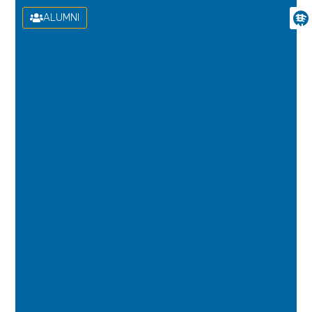
ALUMNI
U
N
I
V
E
R
S
I
D
A
D
D
E
L
A
S
P
A
L
M
A
S
D
E
G
R
A
N
C
A
N