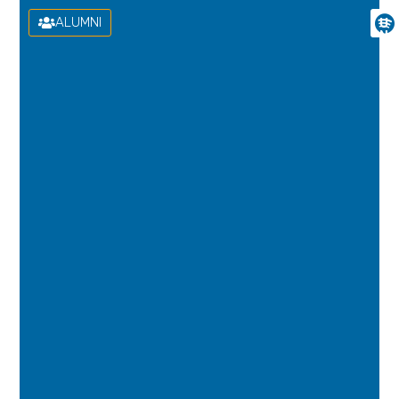
ALUMNI
U
N
I
V
E
R
S
I
D
A
D
D
E
L
A
S
P
A
L
M
A
S
D
E
G
R
A
N
C
A
N