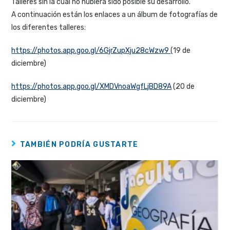
Talleres sin la cual no hubiera sido posible su desarrollo.
A continuación están los enlaces a un álbum de fotografías de
los diferentes talleres:
https://photos.app.goo.gl/6GjrZupXju28cWzw9
(19 de
diciembre)
https://photos.app.goo.gl/XMDVnoaWgfLjBD89A
(20 de
diciembre)
TAMBIÉN PODRÍA GUSTARTE