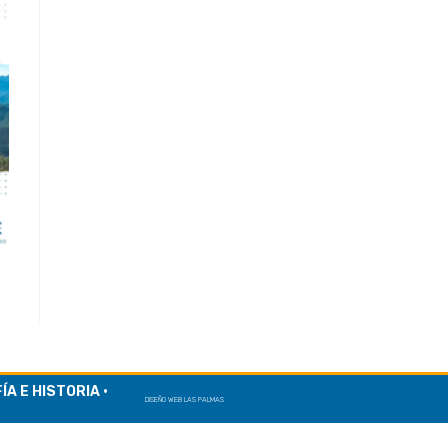
A E HISTORIA ·
DISEÑO WEB LAS PALMAS