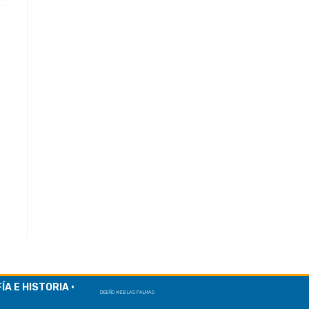
A E HISTORIA ·
DISEÑO WEB LAS PALMAS